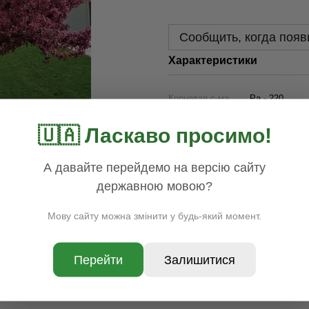
Сообщить, когда появ
Характеристики
Корневая с-ма
Ра - 220
Контейнер (л)
C7,5
🇺🇦 Ласкаво просимо!
Раздел
Лиственные д
Наличие
Нет в наличи
А давайте перейдемо на версію сайту
Цена
850.00
державною мовою?
Доставка
Оплата
Гар
Мову сайту можна змінити у будь-який момент.
Перейти
Залишитися