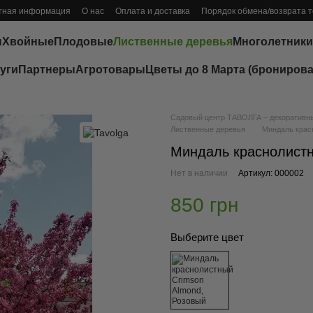
тная информация
О нас
Оплата и доставка
Порядок обмена/возврата 
ы
Хвойные
Плодовые
Лиственные деревья
Многолетники
уги
Партнеры
Агротовары
Цветы до 8 Марта (бронирова
Садовый центр ТАВОЛГА – декоративные
Лиственные деревья
Миндаль крас
Миндаль краснолистн
Нет в наличии
Артикул: 000002
850 грн
Выберите цвет