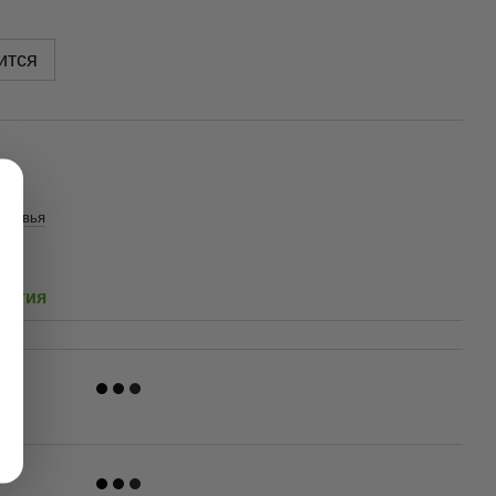
ится
еревья
и
антия