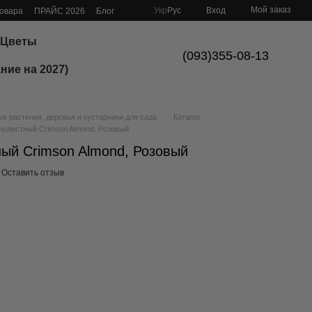
Мой заказ
Укр
Рус
Вход
товара
ПРАЙС 2026
Блог
Цветы
(093)355-08-13
ние на 2027)
 растения, деревья и кустарники для сада
Каталог
нолистный Crimson Almond, Розовый
ый Crimson Almond, Розовый
Оставить отзыв