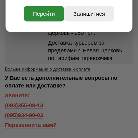
размеров и веса посылки от 35
Перейти
Залишитися
грн.
Доставка курьером по г. Белая
Церковь - 250 грн.
Доставка курьером за
пределами г. Белая Церковь -
по тарифам перевозчика
Больше информации о доставке и оплате
У Вас есть дополнительные вопросы по
оплате или доставке?
Звоните:
(093)355-08-13
(095)934-90-03
Перезвонить вам?