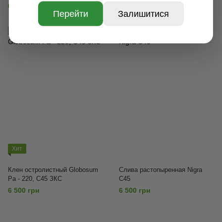
6 500 грн
6 500 грн
Перейти
Залишитися
Хит
Клен остролистный Globosum
Слива растопыренная Nigra
Ра - 220, С45 ЗКС
С45
6 500 грн
6 500 грн