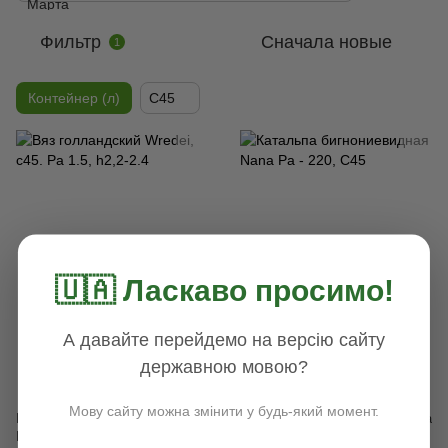
Фильтр
Сначала новые
1
Контейнер (л)
С45
🇺🇦 Ласкаво просимо!
А давайте перейдемо на версію сайту
державною мовою?
Хит
1
Мову сайту можна змінити у будь-який момент.
Вяз голландский Wredei, с45.
Катальпа бигнониевидная Nana
Ра 1.5, h2,2-2.4
Ра - 220, С45