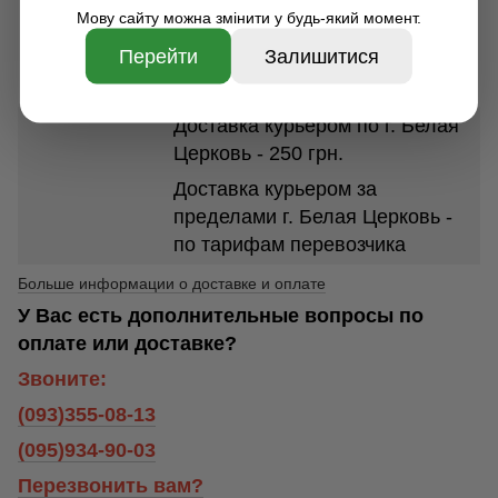
доставки 1-7 дней. Стоимость
Мову сайту можна змінити у будь-який момент.
доставки в зависимости от
Перейти
Залишитися
размеров и веса посылки от 35
грн.
Доставка курьером по г. Белая
Церковь - 250 грн.
Доставка курьером за
пределами г. Белая Церковь -
по тарифам перевозчика
Больше информации о доставке и оплате
У Вас есть дополнительные вопросы по
оплате или доставке?
Звоните:
(093)355-08-13
(095)934-90-03
Перезвонить вам?