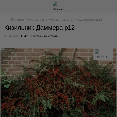
Каталог
Лиственные кусты
Кизильник Даммера р12
Кизильник Даммера р12
Артикул:
0141
Оставить отзыв