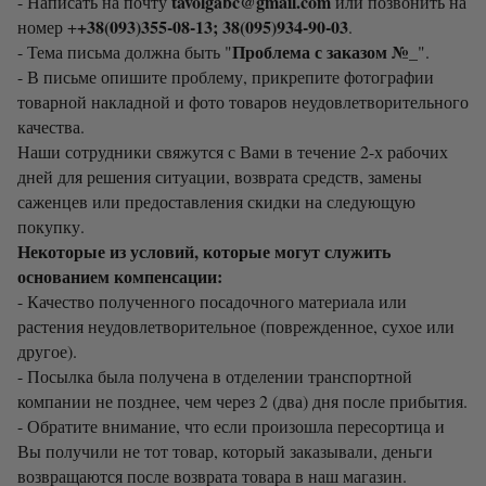
tavolgabc@gmail.com
- Написать на почту
или позвонить на
+38(093)355-08-13; 38(095)934-90-03
номер +
.
Проблема с заказом №_
- Тема письма должна быть "
".
- В письме опишите проблему, прикрепите фотографии
товарной накладной и фото товаров неудовлетворительного
качества.
Наши сотрудники свяжутся с Вами в течение 2-х рабочих
дней для решения ситуации, возврата средств, замены
саженцев или предоставления скидки на следующую
покупку.
Некоторые из условий, которые могут служить
основанием компенсации:
- Качество полученного посадочного материала или
растения неудовлетворительное (поврежденное, сухое или
другое).
- Посылка была получена в отделении транспортной
компании не позднее, чем через 2 (два) дня после прибытия.
- Обратите внимание, что если произошла пересортица и
Вы получили не тот товар, который заказывали, деньги
возвращаются после возврата товара в наш магазин.