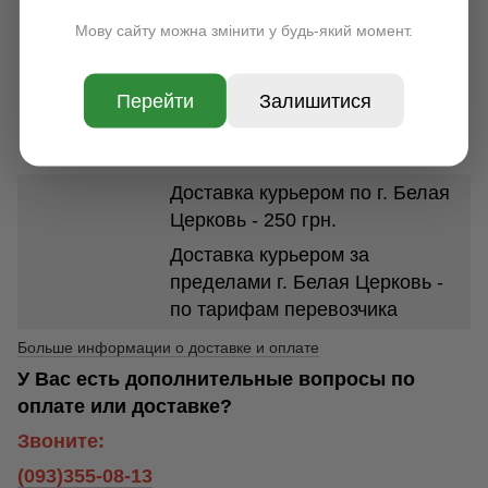
УКРПОЧТА
Мову сайту можна змінити у будь-який момент.
По всей Украине, срок
доставки 1-7 дней. Стоимость
доставки в зависимости от
Перейти
Залишитися
размеров и веса посылки от 35
грн.
Доставка курьером по г. Белая
Церковь - 250 грн.
Доставка курьером за
пределами г. Белая Церковь -
по тарифам перевозчика
Больше информации о доставке и оплате
У Вас есть дополнительные вопросы по
оплате или доставке?
Звоните:
(093)355-08-13