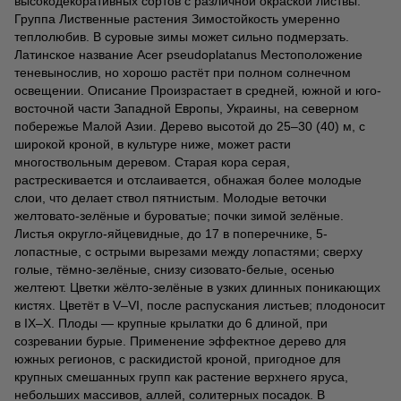
высокодекоративных сортов с различной окраской листвы.
Группа Лиственные растения Зимостойкость умеренно
теплолюбив. В суровые зимы может сильно подмерзать.
Латинское название Acer pseudoplatanus Местоположение
теневынослив, но хорошо растёт при полном солнечном
освещении. Описание Произрастает в средней, южной и юго-
восточной части Западной Европы, Украины, на северном
побережье Малой Азии. Дерево высотой до 25–30 (40) м, с
широкой кроной, в культуре ниже, может расти
многоствольным деревом. Старая кора серая,
растрескивается и отслаивается, обнажая более молодые
слои, что делает ствол пятнистым. Молодые веточки
желтовато-зелёные и буроватые; почки зимой зелёные.
Листья округло-яйцевидные, до 17 в поперечнике, 5-
лопастные, с острыми вырезами между лопастями; сверху
голые, тёмно-зелёные, снизу сизовато-белые, осенью
желтеют. Цветки жёлто-зелёные в узких длинных поникающих
кистях. Цветёт в V–VI, после распускания листьев; плодоносит
в IX–X. Плоды — крупные крылатки до 6 длиной, при
созревании бурые. Применение эффектное дерево для
южных регионов, с раскидистой кроной, пригодное для
крупных смешанных групп как растение верхнего яруса,
небольших массивов, аллей, солитерных посадок. В