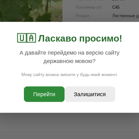
Контейнер (л)
C45
Раздел
Лиственные д
Наличие
Нет в наличи
Цена
3500.00
🇺🇦 Ласкаво просимо!
Доставка
Оплата
Гар
А давайте перейдемо на версію сайту
державною мовою?
Мову сайту можна змінити у будь-який момент.
Перейти
Залишитися