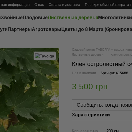
тная информация
О нас
Оплата и доставка
Порядок обмена/возврата 
ы
Хвойные
Плодовые
Лиственные деревья
Многолетники
уги
Партнеры
Агротовары
Цветы до 8 Марта (бронирова
Садовый центр ТАВОЛГА – декоративные
Лиственные деревья
Клен остролис
Клен остролистный с4
Нет в наличии
Артикул: 415688
3 500 грн
Сообщить, когда появ
Характеристики
Корневая с-ма
200 см