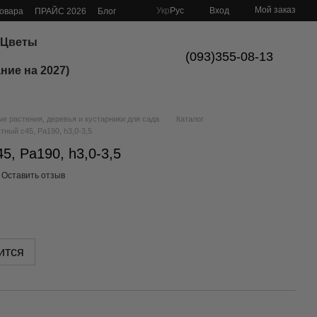
Мой заказ
Укр
Рус
Вход
товара
ПРАЙС 2026
Блог
Цветы
(093)355-08-13
ние на 2027)
 растения, деревья и кустарники для сада
Каталог
тный с45, Pa190, h3,0-3,5
5, Pa190, h3,0-3,5
Оставить отзыв
ится