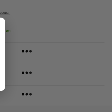
еревья
и
антия