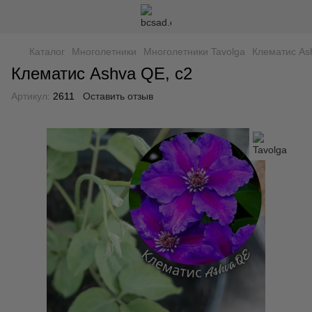
Каталог
Многолетники
Многолетники Tavolga
Клематис As
Клематис Ashva QE, с2
Артикул:
2611
Оставить отзыв