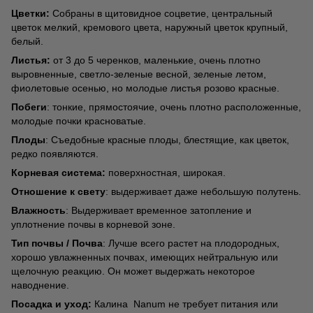
Цветки:
Собраны в щитовидное соцветие, центральный
цветок мелкий, кремового цвета, наружный цветок крупный,
белый.
Листья:
от 3 до 5 черенков, маленькие, очень плотно
выровненные, светло-зеленые весной, зеленые летом,
фиолетовые осенью, но молодые листья розово красные.
Побеги
: тонкие, прямостоячие, очень плотно расположенные,
молодые почки красноватые.
Плоды
: Съедобные красные плоды, блестящие, как цветок,
редко появляются.
Корневая система:
поверхностная, широкая.
Отношение к свету
: выдерживает даже небольшую полутень.
Влажность
: Выдерживает временное затопление и
уплотнение почвы в корневой зоне.
Тип почвы / Почва
: Лучше всего растет на плодородных,
хорошо увлажненных почвах, имеющих нейтральную или
щелочную реакцию. Он может выдержать некоторое
наводнение.
Посадка и уход:
Калина Nanum не требует питания или