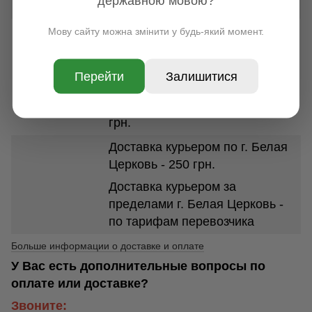
державною мовою?
веса посылки от 100 грн.
УКРПОЧТА
Мову сайту можна змінити у будь-який момент.
По всей Украине, срок
доставки 1-7 дней. Стоимость
Перейти
Залишитися
доставки в зависимости от
размеров и веса посылки от 35
грн.
Доставка курьером по г. Белая
Церковь - 250 грн.
Доставка курьером за
пределами г. Белая Церковь -
по тарифам перевозчика
Больше информации о доставке и оплате
У Вас есть дополнительные вопросы по
оплате или доставке?
Звоните: