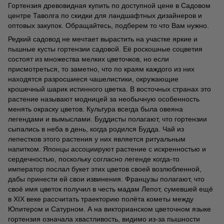
Гортензия древовидная купить по доступной цене в Садовом
центре Таволга по скидки для ландшафтных дизайнеров и
оптовых закупок. Обращайтесь, подберем то что Вам нужно.
Редкий садовод не мечтает вырастить на участке яркие и
пышные кусты гортензии садовой. Её роскошные соцветия
состоят из множества мелких цветочков, но если
присмотреться, то заметно, что по краям каждого из них
находятся разросшиеся чашелистики, окружающие
крошечный шарик истинного цветка. В восточных странах это
растение называют модницей за необычную особенность
менять окраску цветов. Культура всегда была овеяна
легендами и вымыслами. Буддисты полагают, что гортензии
сыпались в неба в день, когда родился Будда. Чай из
лепестков этого растения у них является ритуальным
напитком. Японцы ассоциируют растение с искренностью и
сердечностью, поскольку согласно легенде когда-то
император послал букет этих цветов своей возлюбленной,
дабы принести ей свои извинения. Французы полагают, что
своё имя цветок получил в честь мадам Лепот, сумевшей ещё
в XIX веке рассчитать траекторию полёта кометы между
Юпитером и Сатурном. А на викторианском цветочном языке
гортензия означала хвастливость, видимо из-за пышности