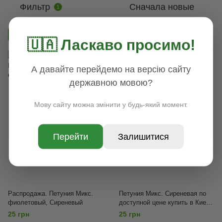
Фильтр
Сначала новые
1
Цвет
Фиолетовый
🇺🇦 Ласкаво просимо!
А давайте перейдемо на версію сайту
державною мовою?
Мову сайту можна змінити у будь-який момент.
Перейти
Залишитися
Распродажа. Петуния Микс.
Петуния Микс. Сиреневая по
фиолетовый, Сиреневый
доступной цене купить в Киеве
или в области, Сиреневый
25 грн
25 грн