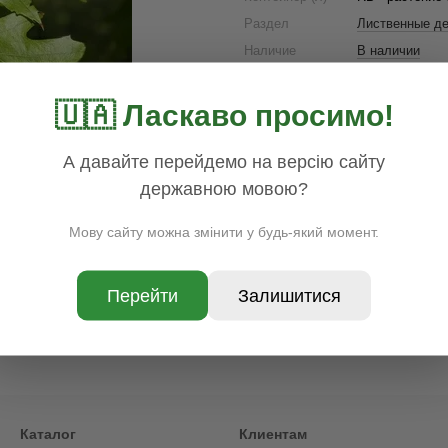
Раздел
Лиственные д
Наличие
В наличии
Цена
1700.00
Доставка
Оплата
Гар
🇺🇦 Ласкаво просимо!
А давайте перейдемо на версію сайту
державною мовою?
Мову сайту можна змінити у будь-який момент.
Перейти
Залишитися
Каталог
Клиентам