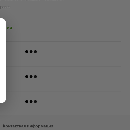
еревья
антия
Контактная информация