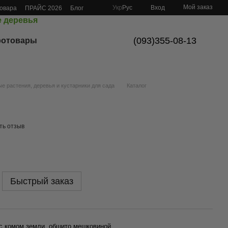
Мой заказ
Укр
Рус
Вход
товара
ПРАЙС 2026
Блог
 деревья
(093)355-08-13
ротовары
 растения, деревья и кустарники для сада
Каталог
ть отзыв
Быстрый заказ
 с комом земли, обшито мешковиной.