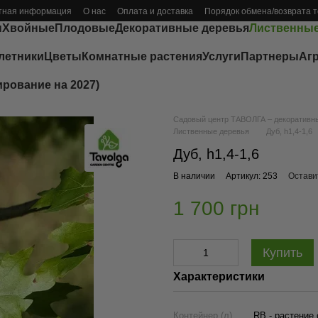
тная информация
О нас
Оплата и доставка
Порядок обмена/возврата 
ы
Хвойные
Плодовые
Декоративные деревья
Лиственные
летники
Цветы
Комнатные растения
Услуги
Партнеры
Аг
ирование на 2027)
Садовый центр ТАВОЛГА – декоративные
Лиственные деревья
Дуб, h1,4-1,6
Дуб, h1,4-1,6
В наличии
Артикул: 253
Остави
1 700 грн
Купить
Характеристики
Контейнер (л)
RB - растение