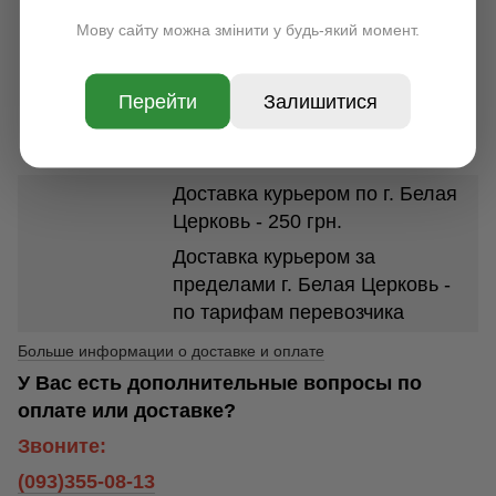
УКРПОЧТА
Мову сайту можна змінити у будь-який момент.
По всей Украине, срок
доставки 1-7 дней. Стоимость
доставки в зависимости от
Перейти
Залишитися
размеров и веса посылки от 35
грн.
Доставка курьером по г. Белая
Церковь - 250 грн.
Доставка курьером за
пределами г. Белая Церковь -
по тарифам перевозчика
Больше информации о доставке и оплате
У Вас есть дополнительные вопросы по
оплате или доставке?
Звоните:
(093)355-08-13