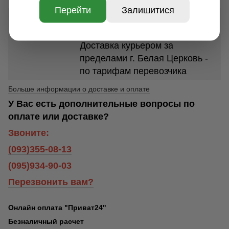
Перейти
Залишитися
Доставка курьером по г. Белая
Церковь - 250 грн.
Доставка курьером за
пределами г. Белая Церковь -
по тарифам перевозчика
Больше информации о доставке и оплате
У Вас есть дополнительные вопросы по
оплате или доставке?
Звоните:
(093)355-08-13
(095)934-90-03
Перезвонить вам?
Онлайн оплата "Приват24"
Безналичный расчет