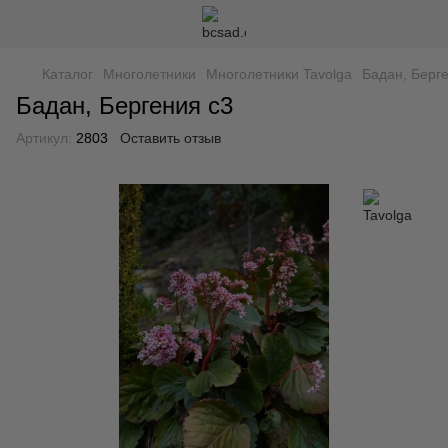
Каталог
Многолетники
Многолетники Tavolga
Бадан, Берг
Бадан, Бергения с3
Артикул:
2803
Оставить отзыв