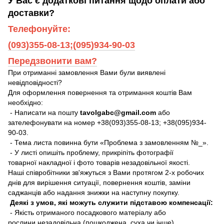
У Вас є додаткові питання щодо оплати або
доставки?
Телефонуйте:
(093)355-08-13;(095)934-90-03
Передзвонити вам?
При отриманні замовлення Вами були виявлені
невідповідності?
Для оформлення повернення та отримання коштів Вам
необхідно:
- Написати на пошту
tavolgabc@gmail.com
або
зателефонувати на номер +38(093)355-08-13; +38(095)934-
90-03.
- Тема листа повинна бути «Проблема з замовленням №_».
- У листі опишіть проблему, прикріпіть фотографії
товарної накладної і фото товарів незадовільної якості.
Наші співробітники зв'яжуться з Вами протягом 2-х робочих
днів для вирішення ситуації, повернення коштів, заміни
саджанців або надання знижки на наступну покупку.
Деякі з умов, які можуть служити підставою компенсації:
- Якість отриманого посадкового матеріалу або
рослини незадовільна (пошкоджена, суха чи інше).