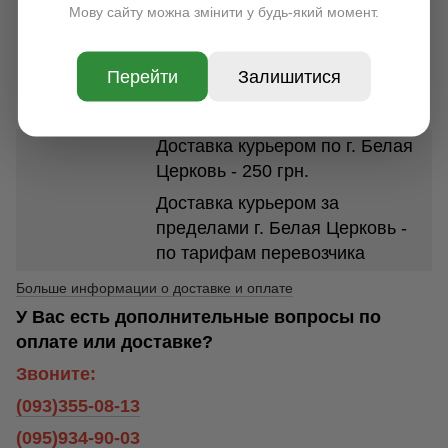
По всей Украине, срок
Мову сайту можна змінити у будь-який момент.
доставки 1-7 дней. Стоимость
доставки в зависимости от
Перейти
Залишитися
размеров и веса посылки от 35
грн.
Доставка курьером по г. Белая
Церковь - 250 грн.
Доставка курьером за
пределами г. Белая Церковь -
по тарифам перевозчика
Больше информации о доставке и оплате
У Вас есть дополнительные вопросы по
оплате или доставке?
Звоните:
(093)355-08-13
(095)934-90-03