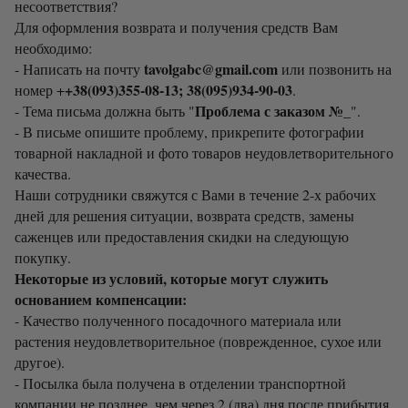
несоответствия?
Для оформления возврата и получения средств Вам
необходимо:
tavolgabc@gmail.com
- Написать на почту
или позвонить на
+38(093)355-08-13; 38(095)934-90-03
номер +
.
Проблема с заказом №_
- Тема письма должна быть "
".
- В письме опишите проблему, прикрепите фотографии
товарной накладной и фото товаров неудовлетворительного
качества.
Наши сотрудники свяжутся с Вами в течение 2-х рабочих
дней для решения ситуации, возврата средств, замены
саженцев или предоставления скидки на следующую
покупку.
Некоторые из условий, которые могут служить
основанием компенсации:
- Качество полученного посадочного материала или
растения неудовлетворительное (поврежденное, сухое или
другое).
- Посылка была получена в отделении транспортной
компании не позднее, чем через 2 (два) дня после прибытия.