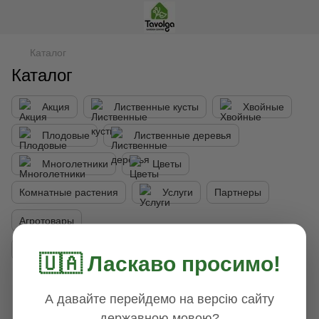
Каталог
Каталог
Акция
Лиственные кусты
Хвойные
Плодовые
Лиственные деревья
Многолетники
Цветы
Комнатные растения
Услуги
Партнеры
Агротовары
Цветы до 8 Марта (бронирование на 2027)
🇺🇦 Ласкаво просимо!
Фильтр
Сначала новые
2
А давайте перейдемо на версію сайту
державною мовою?