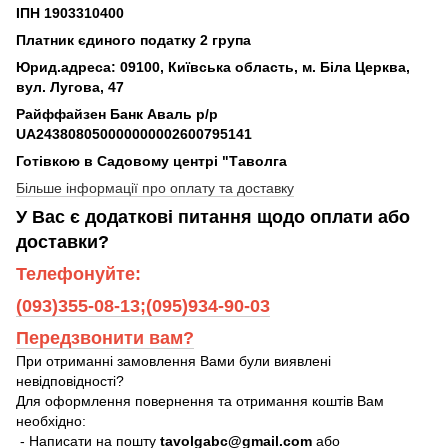
ІПН 1903310400
Платник єдиного податку 2 група
Юрид.адреса: 09100, Київська область, м. Біла Церква,
вул. Лугова, 47
Райффайзен Банк Аваль р/р
UA243808050000000002600795141
Готівкою в Садовому центрі "Таволга
Більше інформації про оплату та доставку
У Вас є додаткові питання щодо оплати або
доставки?
Телефонуйте:
(093)355-08-13;(095)934-90-03
Передзвонити вам?
При отриманні замовлення Вами були виявлені
невідповідності?
Для оформлення повернення та отримання коштів Вам
необхідно:
- Написати на пошту
tavolgabc@gmail.com
або