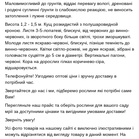
Маловимогливий до грунтів, віддає перевагу вологі, дреновані
і родючі суглинні ґрунти із слабокислою реакцією, не виносить
затоплення і лужне середовище.
Висота 1,2 - 1,5 м. Кущ розкидистий з полушаровидной
кроною. Листя 3-5-лопатеві, блискучі, від червоних до винно-
червоних, із зворотного боку більше світлі, трохи зморшкуваті.
Молоде листя яскраво-червоні, блискучі, пізніше темніють до
винно-червоних. Квітки світло-рожеві, не дуже яскраві, зібрані в
головчасте суцвіття до 5 см в діаметрі. Вертикальні пагони,
червоні. Кора на дорослих гілках коричнево-сіра,
відшаровується.
Телефонуйте! Узгодимо оптові ціни і зручну доставку в
потрібний час.
Звертайтеся до нас і ми, підберемо рослини які потрібні саме
Вам!
Перегляньте наш прайс та оберіть рослини для вашого саду
мрії за доступними цінами та вигідними умовами доставки!
Зверніть увагу!
Усі фото товарів на нашому сайті є виключно ілюстративними і
можуть відрізнятися від вигляду товару в даний момент. На