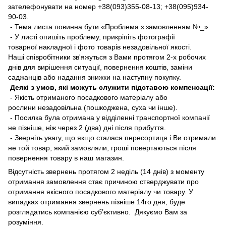
зателефонувати на номер +38(093)355-08-13; +38(095)934-
90-03.
- Тема листа повинна бути «Проблема з замовленням №_».
- У листі опишіть проблему, прикріпіть фотографії
товарної накладної і фото товарів незадовільної якості.
Наші співробітники зв'яжуться з Вами протягом 2-х робочих
днів для вирішення ситуації, повернення коштів, заміни
саджанців або надання знижки на наступну покупку.
Деякі з умов, які можуть служити підставою компенсації:
- Якість отриманого посадкового матеріалу або
рослини незадовільна (пошкоджена, суха чи інше).
- Посилка була отримана у відділенні транспортної компанії
не пізніше, ніж через 2 (два) дні після прибуття.
- Зверніть увагу, що якщо сталася пересортиця і Ви отримали
не той товар, який замовляли, гроші повертаються після
повернення товару в наш магазин.
Відсутність звернень протягом 2 неділь (14 днів) з моменту
отримання замовлення стає причиною стверджувати про
отримання якісного посадкового матеріалу чи товару. У
випадках отримання звернень пізніше 14го дня, буде
розглядатись компанією суб’єктивно. Дякуємо Вам за
розуміння.