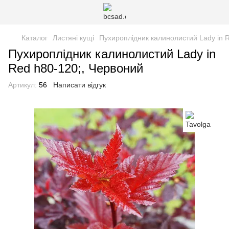
Каталог
Листяні кущі
Пухироплідник калинолистий ​​Lady in 
Пухироплідник калинолистий ​​Lady in
Red h80-120;, Червоний
Артикул:
56
Написати відгук