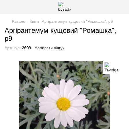
Каталог
Квіти
Аргірантемум кущовий "Ромашка", р9
Аргірантемум кущовий "Ромашка",
р9
Артикул:
2609
Написати відгук