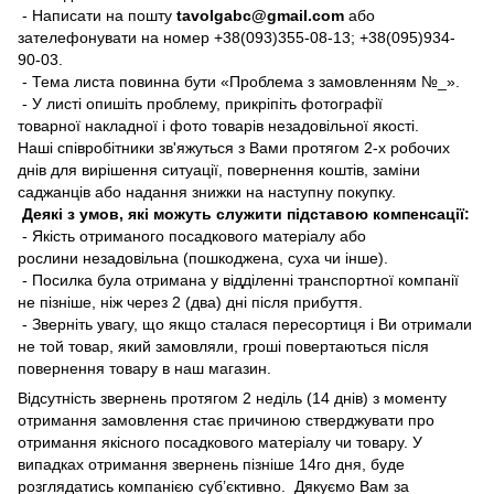
- Написати на пошту
tavolgabc@gmail.com
або
зателефонувати на номер +38(093)355-08-13; +38(095)934-
90-03.
- Тема листа повинна бути «Проблема з замовленням №_».
- У листі опишіть проблему, прикріпіть фотографії
товарної накладної і фото товарів незадовільної якості.
Наші співробітники зв'яжуться з Вами протягом 2-х робочих
днів для вирішення ситуації, повернення коштів, заміни
саджанців або надання знижки на наступну покупку.
Деякі з умов, які можуть служити підставою компенсації:
- Якість отриманого посадкового матеріалу або
рослини незадовільна (пошкоджена, суха чи інше).
- Посилка була отримана у відділенні транспортної компанії
не пізніше, ніж через 2 (два) дні після прибуття.
- Зверніть увагу, що якщо сталася пересортиця і Ви отримали
не той товар, який замовляли, гроші повертаються після
повернення товару в наш магазин.
Відсутність звернень протягом 2 неділь (14 днів) з моменту
отримання замовлення стає причиною стверджувати про
отримання якісного посадкового матеріалу чи товару. У
випадках отримання звернень пізніше 14го дня, буде
розглядатись компанією суб’єктивно. Дякуємо Вам за